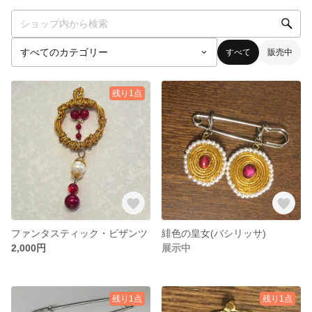
すべて
販売中
残り1点
ファンタスティック・ビザンツ
緋色の皇女(バシリッサ)
2,000円
展示中
残り1点
残り1点