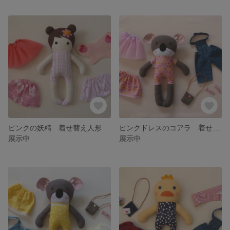
ピンクの妖精 着せ替え人形
ピンクドレスのコアラ 着せ替え人形
展示中
展示中