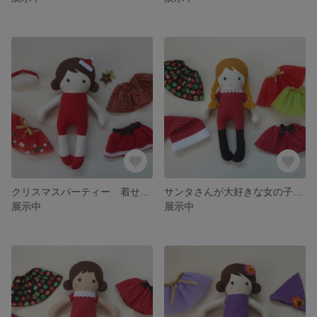
クリスマスパーティー 着せ替え人形
サンタさんが大好きな女の子 着せ替え人形
展示中
展示中