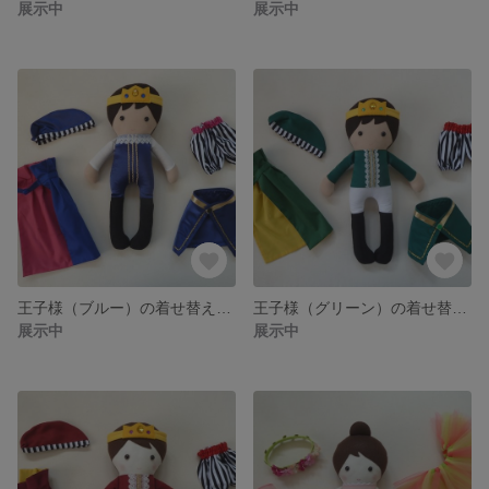
展示中
展示中
王子様（ブルー）の着せ替え人形
王子様（グリーン）の着せ替え人形
展示中
展示中