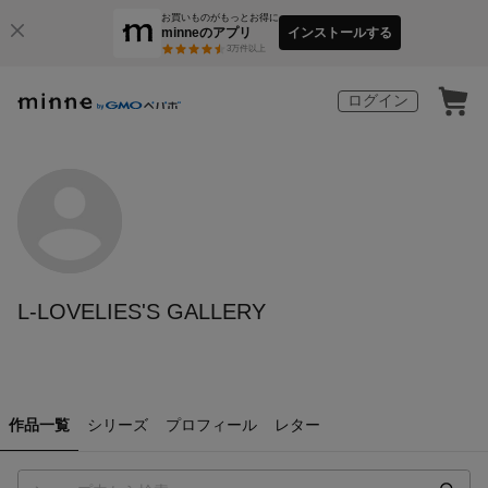
お買いものがもっとお得に
minneのアプリ
インストールする
3
万件以上
ログイン
L-LOVELIES'S GALLERY
作品一覧
シリーズ
プロフィール
レター