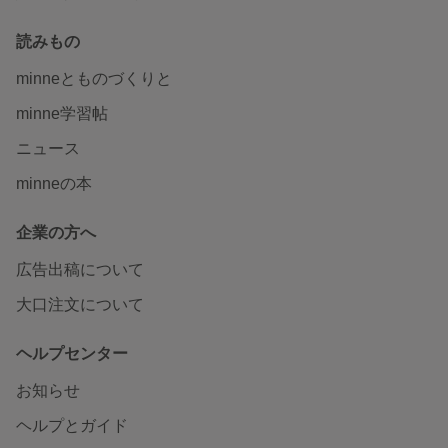
読みもの
minneとものづくりと
minne学習帖
ニュース
minneの本
企業の方へ
広告出稿について
大口注文について
ヘルプセンター
お知らせ
ヘルプとガイド