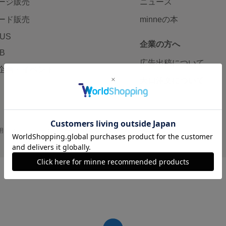
ージ販売
ニュース
ード販売
minneの本
LUS
企業の方へ
AB
広告出稿について
企画・イベント
大口注文について
用
プライバシーポリシー
会社概要
採用情報
メディアキット
©GMO Pepabo, Inc. All rights reserved.