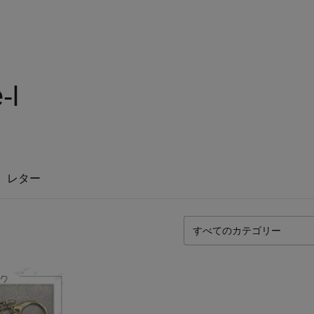
-l
レター