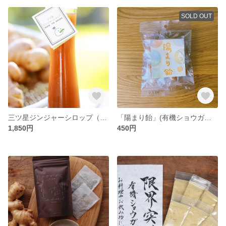
SOLD OUT
三ツ星ジンジャーシロップ（高知県産文旦MIX） 220ml
「陽まり飴」(有機ショウガと非加熱はちみつ飴)
1,850円
450円