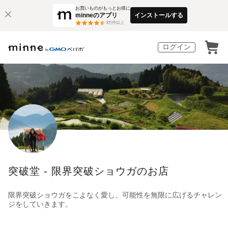
お買いものがもっとお得に
minneのアプリ
インストールする
3
万件以上
ログイン
突破堂 - 限界突破ショウガのお店
限界突破ショウガをこよなく愛し、可能性を無限に広げるチャレン
ジをしていきます。