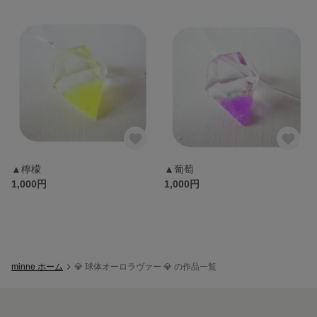
▲檸檬
▲葡萄
1,000円
1,000円
minne ホーム
💎 球体オーロラヴァー 💎 の作品一覧