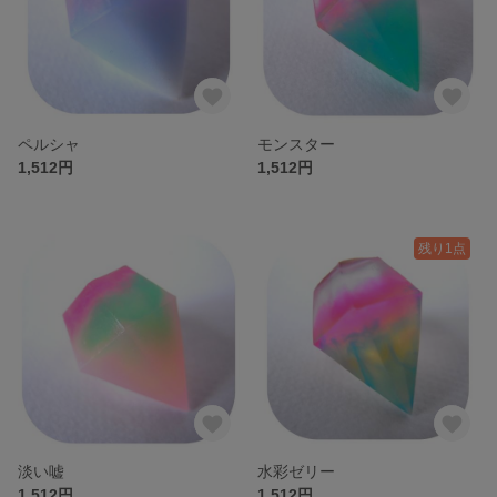
ペルシャ
モンスター
1,512円
1,512円
残り1点
淡い嘘
水彩ゼリー
1,512円
1,512円