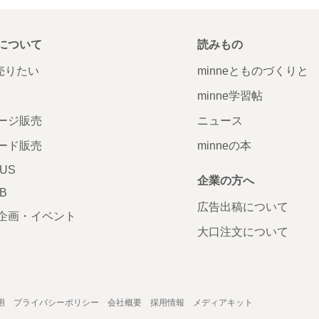
について
読みもの
で売りたい
minneとものづくりと
minne学習帖
ージ販売
ニュース
ード販売
minneの本
LUS
企業の方へ
AB
広告出稿について
企画・イベント
大口注文について
用
プライバシーポリシー
会社概要
採用情報
メディアキット