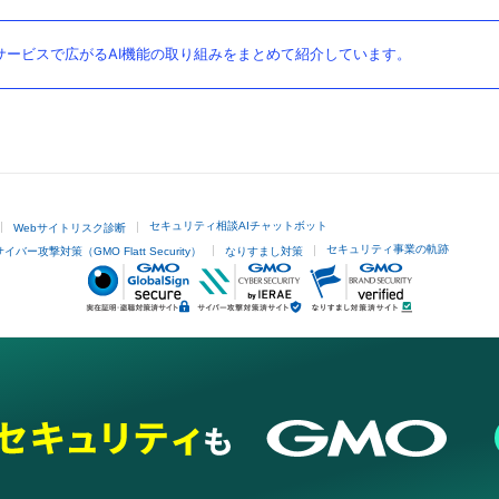
ービスで広がるAI機能の取り組みをまとめて紹介しています。
セキュリティ相談AIチャットボット
Webサイトリスク診断
セキュリティ事業の軌跡
サイバー攻撃対策（GMO Flatt Security）
なりすまし対策