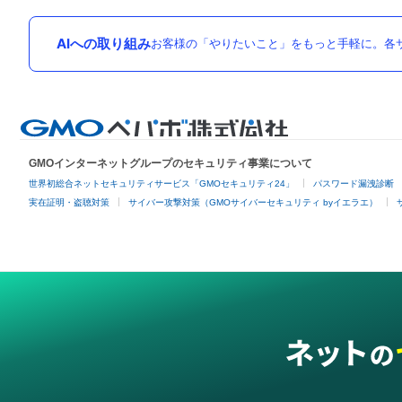
AIへの取り組み
お客様の「やりたいこと」をもっと手軽に。各サ
GMOインターネットグループのセキュリティ事業について
世界初総合ネットセキュリティサービス「GMOセキュリティ24」
パスワード漏洩診断
実在証明・盗聴対策
サイバー攻撃対策（GMOサイバーセキュリティ byイエラエ）