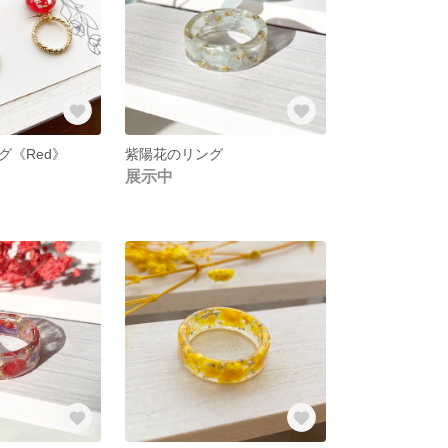
グ《Red》
紫陽花のリング
展示中