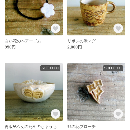
白い花のヘアーゴム
リボンの渋マグ
950円
2,000円
SOLD OUT
SOLD OUT
再販❤乙女のためのちょうちょの小鉢 お茶碗にも
野の花ブローチ