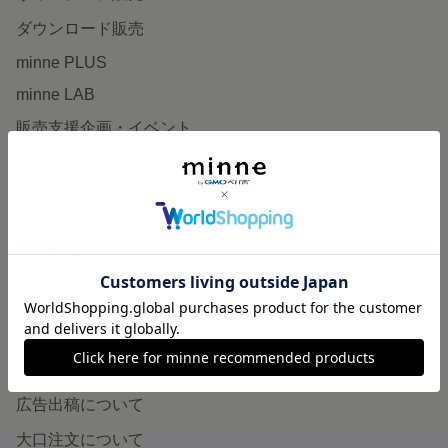
ダウンロード販売
minne PLUS
minne LAB
販売支援企画・イベント
読みもの
minneとものづくりと
minne学習帖
ニュース
minneの本
企業の方へ
広告出稿について
大口注文について