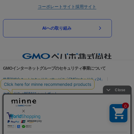
コーポレートサイト
採用サイト
AIへの取り組み
GMOインターネットグループのセキュリティ事業について
世界初総合ネットセキュリティサービス「GMOセキュリティ24」
パスワード漏洩診断
Webサイトリスク診断
セキュリティ相談AIチャットボット
実在証明・盗聴対策
サイバー攻撃対策（GMOサイバーセキュリティ byイエラエ）
サイバー攻撃対策（GMO Flatt Security）
なりすまし対策
セキュリティ事業の軌跡