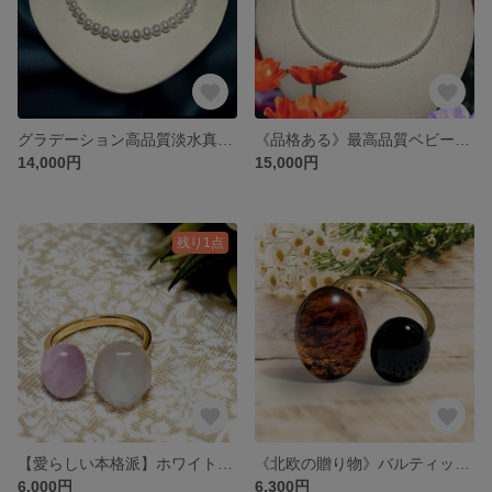
グラデーション高品質淡水真珠 冠婚葬祭に役立つパールネックレス 中央10㎜珠
《品格ある》最高品質ベビーパール3㎜〜4㎜のネックレス 美しい粒揃い ご自分へ 大切な家族へ
14,000円
15,000円
残り1点
【愛らしい本格派】ホワイトムーンストーン＆クンツァイト フォークリング フリーサイズ
《北欧の贈り物》バルティックアンバー＆オニキス フォークリング フリーサイズ
6,000円
6,300円