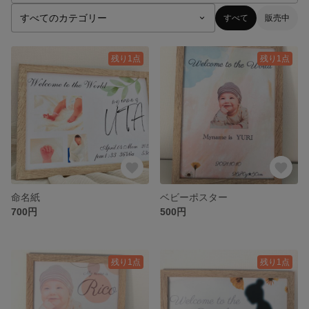
すべて
販売中
残り1点
残り1点
命名紙
ベビーポスター
700円
500円
残り1点
残り1点