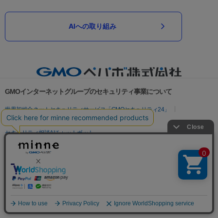
AIへの取り組み
GMOインターネットグループのセキュリティ事業について
世界初総合ネットセキュリティサービス「GMOセキュリティ24」
パスワード漏洩診断
Webサイトリスク診断
セキュリティ相談AIチャットボット
実在証明・盗聴対策
サイバー攻撃対策（GMOサイバーセキュリティ byイエラエ）
サイバー攻撃対策（GMO Flatt Security）
なりすまし対策
セキュリティ事業の軌跡