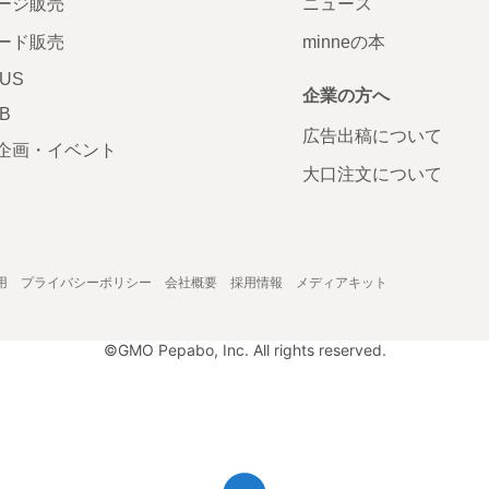
ージ販売
ニュース
ード販売
minneの本
LUS
企業の方へ
AB
広告出稿について
企画・イベント
大口注文について
用
プライバシーポリシー
会社概要
採用情報
メディアキット
©GMO Pepabo, Inc. All rights reserved.