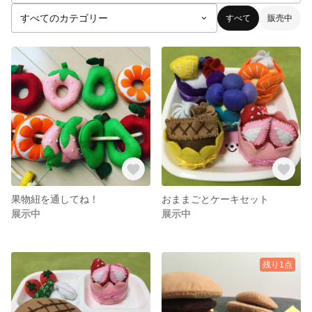
すべて
販売中
果物紐を通してね！
おままごとケーキセット
展示中
展示中
残り1点