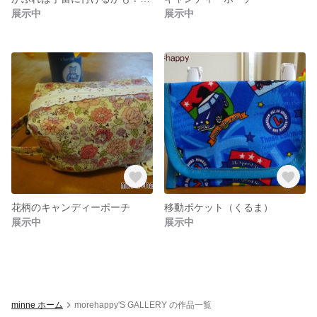
展示中
展示中
花柄のキャンディーポーチ
移動ポケット（くるま）
展示中
展示中
minne ホーム
morehappy'S GALLERY の作品一覧