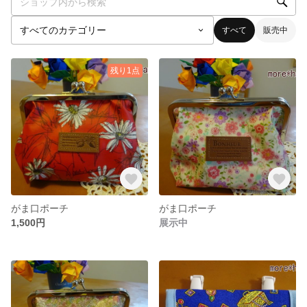
すべて
販売中
残り1点
がま口ポーチ
がま口ポーチ
1,500円
展示中