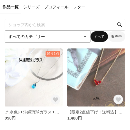
作品一覧
シリーズ
プロフィール
レター
すべて
販売中
残り1点
.:*:水色♪✦沖縄琉球ガラス✦ぷっくり雫ネックレス
【限定2点値下げ！送料込】再販♪RED♡18KGPミステリアス風ハート♡華奢ゴールドネックレス
950円
1,480円