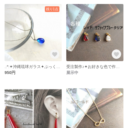
残り1点
.:*:✦沖縄琉球ガラス✦ぷっくり雫のネックレス/コバルトブルー
受注製作♪✦お好きな色で作ります✦真鍮ジルコニア雫ネックレス
950円
展示中