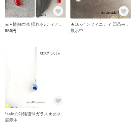
赤✦情熱の滴 揺れる♪ティアドロップイヤリング✦ピアス変更可
★16kインフィニティ 凹凸モチーフ★極細チェーンネックレス
850円
展示中
*sale☆沖縄琉球ガラス★藍水色系♪雫ドロップ型ロングネックレス★黒紐変更可:'°*
展示中