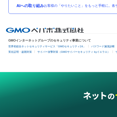
AIへの取り組み
お客様の「やりたいこと」をもっと手軽に。各サ
GMOインターネットグループのセキュリティ事業について
世界初総合ネットセキュリティサービス「GMOセキュリティ24」
パスワード漏洩診断
実在証明・盗聴対策
サイバー攻撃対策（GMOサイバーセキュリティ byイエラエ）