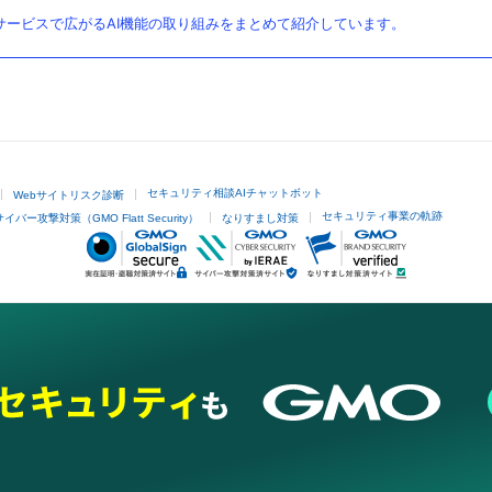
ービスで広がるAI機能の取り組みをまとめて紹介しています。
セキュリティ相談AIチャットボット
Webサイトリスク診断
セキュリティ事業の軌跡
サイバー攻撃対策（GMO Flatt Security）
なりすまし対策