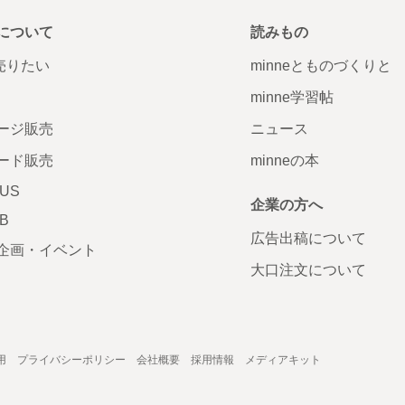
について
読みもの
で売りたい
minneとものづくりと
minne学習帖
ージ販売
ニュース
ード販売
minneの本
LUS
企業の方へ
AB
広告出稿について
企画・イベント
大口注文について
用
プライバシーポリシー
会社概要
採用情報
メディアキット