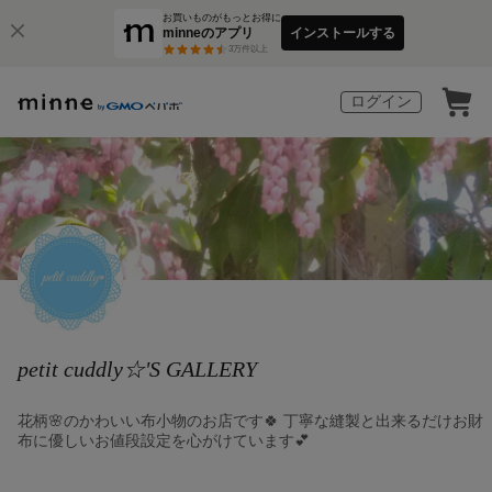
お買いものがもっとお得に
minneのアプリ
インストールする
3
万件以上
ログイン
petit cuddly☆'S GALLERY
花柄🌸のかわいい布小物のお店です🍀 丁寧な縫製と出来るだけお財
布に優しいお値段設定を心がけています💕