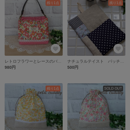
残り1点
残り1点
レトロフラワーとレースのバネポーチ❤持ち手つき
ナチュラルテイスト パッチワークの鍋敷き🎶 ネイビー系
980円
500円
残り1点
SOLD OUT