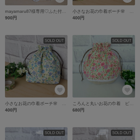
mayamaru87様専用♡ふた付ポケットティッシュケース2個組🎶
小さなお花の巾着ポーチ🌸 ピンク
900円
400円
SOLD OUT
SOLD OUT
小さなお花の巾着ポーチ🌸 ブルー
ころんと丸いお花の巾着 ピンク系
400円
680円
SOLD OUT
SOLD OUT