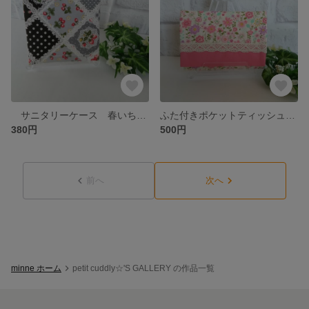
サニタリーケース 春いちご🍓 ブラック系
ふた付きポケットティッシュケース お花とレース ピンク系
380円
500円
前へ
次へ
minne ホーム
petit cuddly☆'S GALLERY の作品一覧