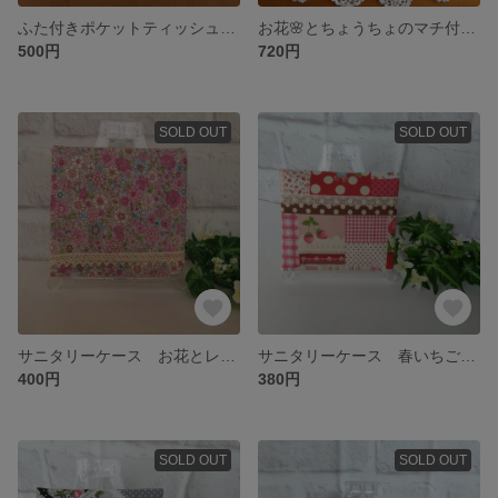
ふた付きポケットティッシュケース お花とレース🌸 ブルー系②
お花🌸とちょうちょのマチ付き移動ポケット
500円
720円
SOLD OUT
SOLD OUT
サニタリーケース お花とレース ピンク系
サニタリーケース 春いちご🍓 レッド系
400円
380円
SOLD OUT
SOLD OUT