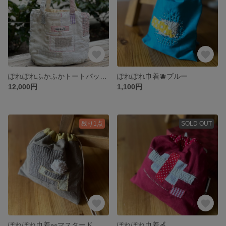
ぽれぽれふかふかトートバッグ❤︎ちょっと可愛いバッグ❤︎
ぽれぽれ巾着🫐ブルー
12,000円
1,100円
残り1点
SOLD OUT
ぽれぽれ巾着🥜マスタード
ぽれぽれ巾着🍎