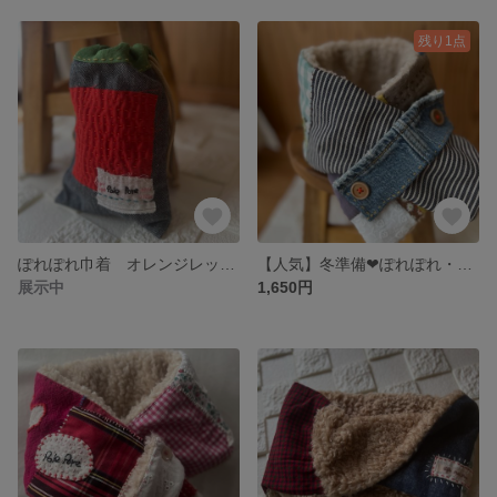
残り1点
ぽれぽれ巾着 オレンジレッド🍊
【人気】冬準備❤︎ぽれぽれ・ふかふかマフラー ブルー🫐 デニムリメイク
展示中
1,650円