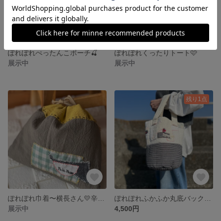
ぽれぽれぺったんこポーチ🍒
ぽれぽれくったりトート🩷
展示中
展示中
残り1点
ぽれぽれ巾着〜横長さん💛辛子色とカーキ
ぽれぽれふかふか丸底バック〜ダンガリー💙
展示中
4,500円