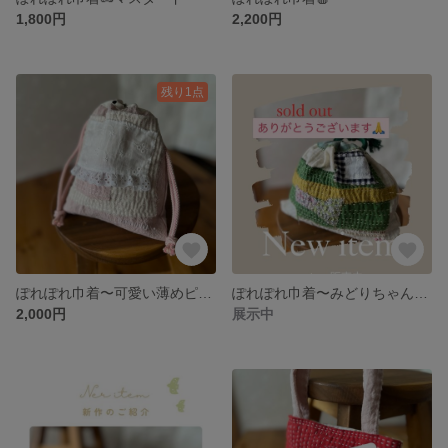
1,800円
2,200円
残り1点
ぽれぽれ巾着〜可愛い薄めピンクちゃん🩷
ぽれぽれ巾着〜みどりちゃん🍏🥝🍐🍈
2,000円
展示中