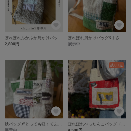
ぽれぽれふかふか肩かけバッグ🐏
ぽれぽれ肩かけバッグ&手さげバッグ🍏🍐🍋🥝緑系バッグ（リバーシブル）🌽
2,800円
展示中
残り1点
秋バッグ🍂とっても軽くてふかふか❤︎ぽれぽれふかふかバッグ ガーリーバッグ❤︎
ぽれぽれぺったんこバッグ（しゅいろ）⛩️
展示中
4,500円