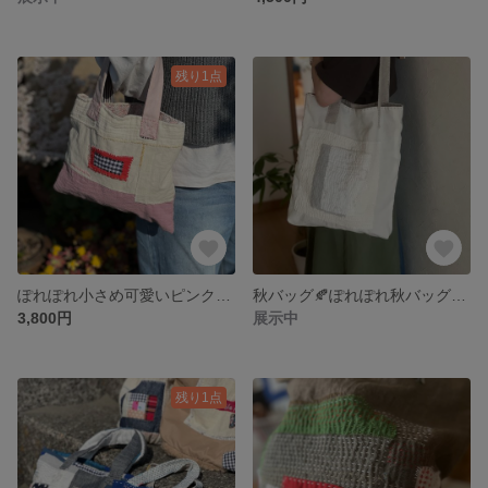
残り1点
ぽれぽれ小さめ可愛いピンク🩷バッグ🍬
秋バッグ🍂ぽれぽれ秋バッグ リバーシブルバッグ
3,800円
展示中
残り1点