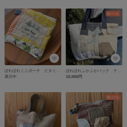
残り1点
ぽれぽれミニポーチ ビタミンカラー🍊🍋🍏
ぽれぽれふかふかバック ナチュラル
展示中
10,000円
残り1点