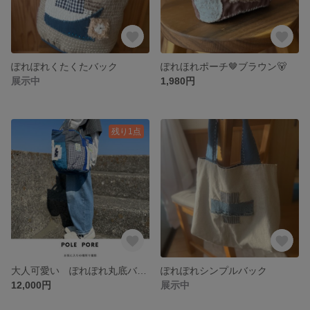
ぽれぽれくたくたバック
ぽれほれポーチ🤎ブラウン🐻
展示中
1,980円
残り1点
大人可愛い ぽれぽれ丸底バッグ ブルー🩵
ぽれぽれシンプルバック
12,000円
展示中