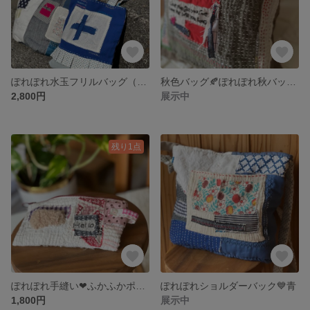
ぽれぽれ水玉フリルバッグ（ブルー🩵）
秋色バッグ🍂ぽれぽれ秋バッグ 大きめおしゃれバック
2,800円
展示中
残り1点
ぽれぽれ手縫い❤︎ふかふかポーチ（ピンク）
ぽれぽれショルダーバック💙青
1,800円
展示中