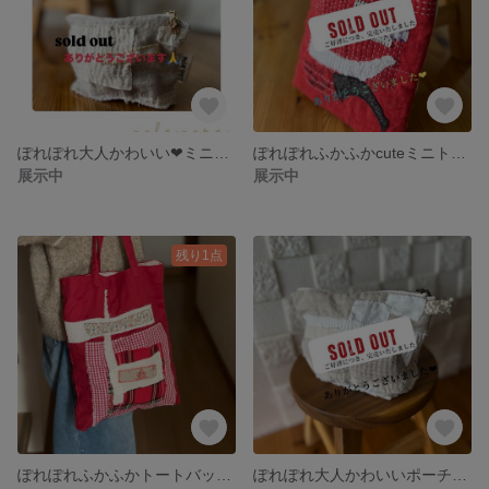
ぽれぽれ大人かわいい❤︎ミニポーチ❤︎
ぽれぽれふかふかcuteミニトートバッグ🐞てんとう虫さん
展示中
展示中
残り1点
ぽれぽれふかふかトートバッグ🍎🍒🍎🍒🇩🇰大人かわいい赤色🍎🍒
ぽれぽれ大人かわいいポーチ❤︎ ナチュラル❤︎