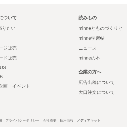
について
読みもの
で売りたい
minneとものづくりと
minne学習帖
ージ販売
ニュース
ード販売
minneの本
LUS
企業の方へ
AB
広告出稿について
企画・イベント
大口注文について
用
プライバシーポリシー
会社概要
採用情報
メディアキット