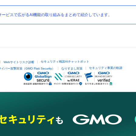
ービスで広がるAI機能の取り組みをまとめて紹介しています。
セキュリティ相談AIチャットボット
Webサイトリスク診断
セキュリティ事業の軌跡
サイバー攻撃対策（GMO Flatt Security）
なりすまし対策