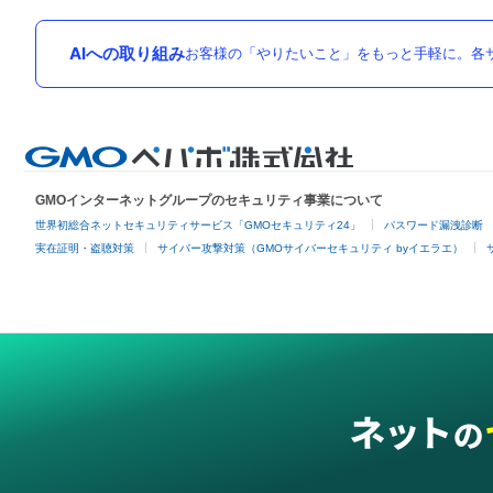
AIへの取り組み
お客様の「やりたいこと」をもっと手軽に。各サ
GMOインターネットグループのセキュリティ事業について
世界初総合ネットセキュリティサービス「GMOセキュリティ24」
パスワード漏洩診断
実在証明・盗聴対策
サイバー攻撃対策（GMOサイバーセキュリティ byイエラエ）