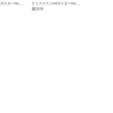
クリスマス☆A4ポスターNo.02【額なし】
クリスマス☆A4ポスターNo.01【額なし】
展示中