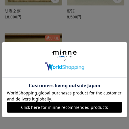
胡蝶之夢
蜜語
18,000円
8,500円
残り1点
長い夢
23,000円