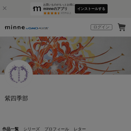
お買いものがもっとお得に
minneのアプリ
インストールする
3
万件以上
ログイン
紫四季部
作品一覧
シリーズ
プロフィール
レター