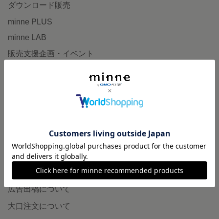
ダウンロード販売
minne PLUS
minne LAB
販売支援企画・イベント
読みもの
minneとものづくりと
minne学習帖
ニュース
minneの本
企業の方へ
広告出稿について
大口注文について