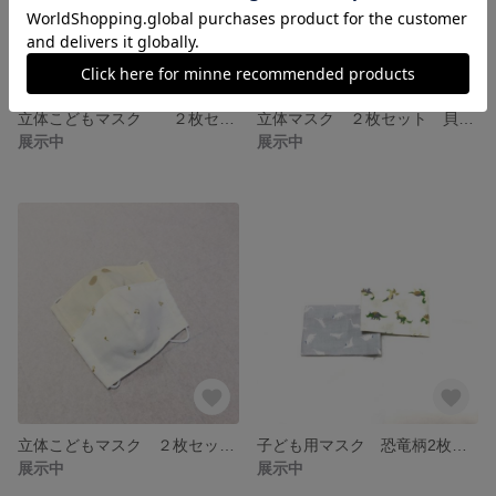
立体こどもマスク ２枚セット ピンク系2種
立体マスク ２枚セット 貝殻＆青無地
展示中
展示中
立体こどもマスク ２枚セット 音符＆水玉柄
子ども用マスク 恐竜柄2枚セット 園児〜小学低学年サイズ
展示中
展示中