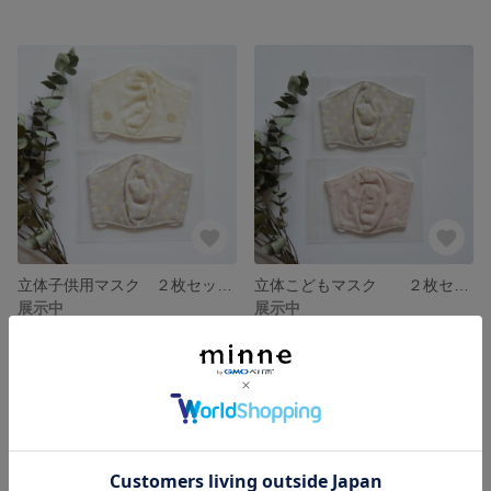
立体子供用マスク ２枚セット きなり水玉＆グレー水玉
立体こどもマスク ２枚セット ピンク星＆水玉柄
展示中
展示中