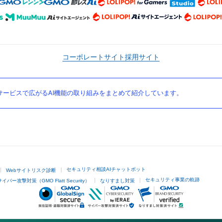
コーポレートサイト
採用サイト
ービスで広がるAI機能の取り組みをまとめて紹介しています。
セキュリティ相談AIチャットボット
Webサイトリスク診断
セキュリティ事業の軌跡
サイバー攻撃対策（GMO Flatt Security）
なりすまし対策