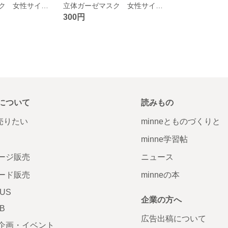
立体ガーゼマスク 女性サイズ オレンジ柄
立体ガーゼマスク 女性サイズ 星空柄
300円
について
読みもの
で売りたい
minneとものづくりと
minne学習帖
ージ販売
ニュース
ード販売
minneの本
LUS
企業の方へ
AB
広告出稿について
企画・イベント