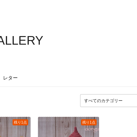
GALLERY
レター
残り1点
残り1点