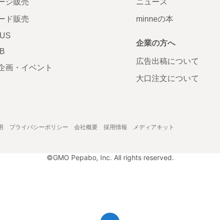
ージ販売
ニュース
ード販売
minneの本
LUS
企業の方へ
AB
広告出稿について
企画・イベント
大口注文について
用
プライバシーポリシー
会社概要
採用情報
メディアキット
©GMO Pepabo, Inc. All rights reserved.