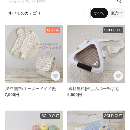
すべて
販売中
残り1点
SOLD OUT
[送料無料/オーダーメイド]思い出の服で作るファーストリュック
[送料無料]推し活ポーチ/おむすび
7,000円
5,500円
SOLD OUT
SOLD OUT