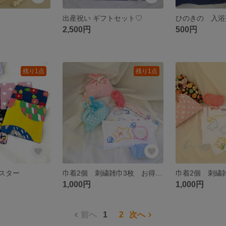
出産祝い ギフトセット♡
2,500円
500円
残り1点
残り1点
ースター
巾着2個 刺繍雑巾3枚 お得セット
1,000円
1,000円
前へ
1
2
次へ