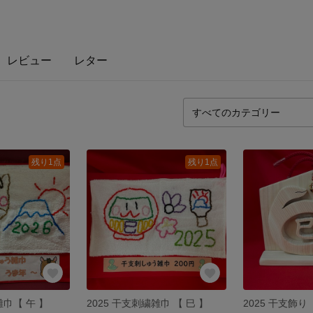
レビュー
レター
残り1点
残り1点
雑巾【 午 】
2025 干支刺繍雑巾 【 巳 】
2025 干支飾り 