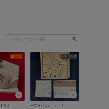
残り1点
SOLD OUT
【 巳 】
十二支パズル ヒノキ