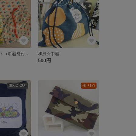
ランチョンマット（巾着袋付き） 2セット
和風☆巾着
500円
SOLD OUT
残り1点