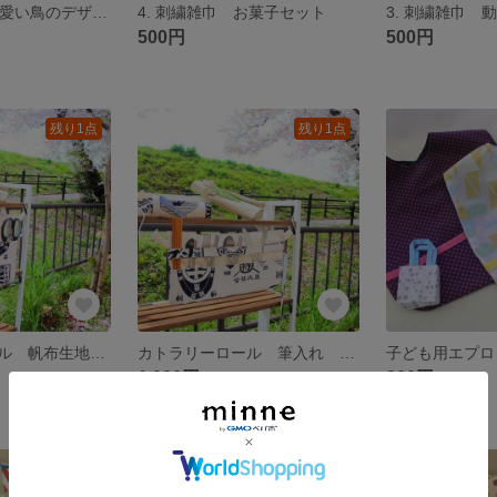
5. 刺繍雑巾 可愛い鳥のデザインのセット
4. 刺繍雑巾 お菓子セット
3. 刺繍雑巾 
500円
500円
残り1点
残り1点
カトラリーロール 帆布生地 CAMP LIFE KUSUNOKI
カトラリーロール 筆入れ 道具入れ 帆布生地 CAMP LIFE KUSUNOKI
1,000円
800円
残り1点
残り1点