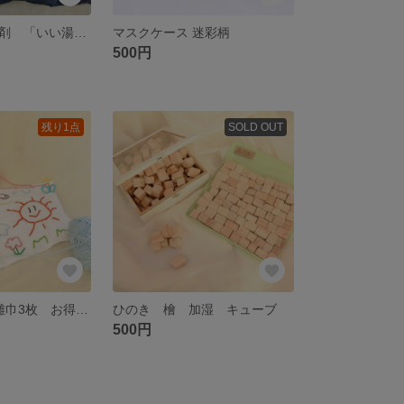
ひのきの 入浴剤 「いい湯だなぁ～」
マスクケース 迷彩柄
500円
残り1点
SOLD OUT
巾着2個 刺繍雑巾3枚 お得セット
ひのき 檜 加湿 キューブ
500円