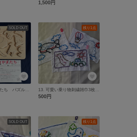
1,500円
SOLD OUT
残り1点
動物園のなかまたち パズル ひのき
13. 可愛い乗り物刺繍雑巾3枚セット
500円
SOLD OUT
残り1点