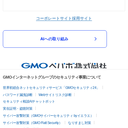
コーポレートサイト
採用サイト
AIへの取り組み
GMOインターネットグループのセキュリティ事業について
世界初総合ネットセキュリティサービス「GMOセキュリティ24」
パスワード漏洩診断
Webサイトリスク診断
セキュリティ相談AIチャットボット
実在証明・盗聴対策
サイバー攻撃対策（GMOサイバーセキュリティ byイエラエ）
サイバー攻撃対策（GMO Flatt Security）
なりすまし対策