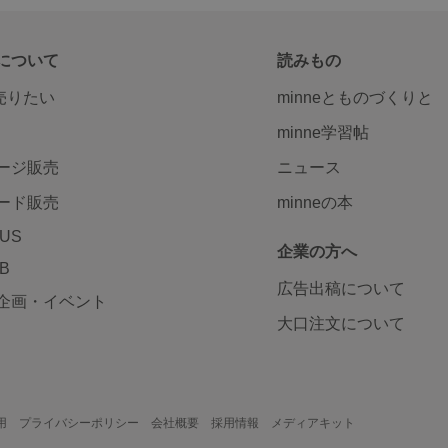
について
読みもの
で売りたい
minneとものづくりと
minne学習帖
ージ販売
ニュース
ード販売
minneの本
LUS
企業の方へ
AB
広告出稿について
企画・イベント
大口注文について
用
プライバシーポリシー
会社概要
採用情報
メディアキット