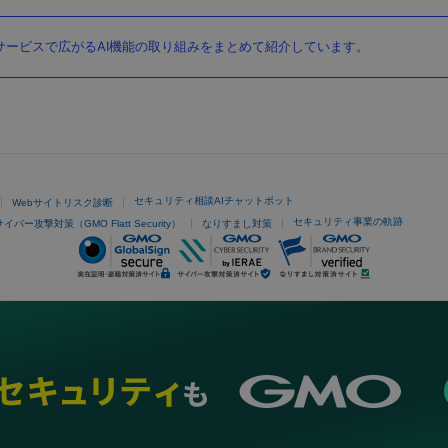
ービスで広がるAI機能の取り組みをまとめて紹介しています。
セキュリティ相談AIチャットボット
Webサイトリスク診断
セキュリティ事業の軌跡
サイバー攻撃対策（GMO Flatt Security）
なりすまし対策