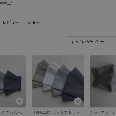
chel__/
レビュー
レター
［再販147］シックで おしゃれな ＊ 涼 リネン 夏マスク M
［再販110］シックで おしゃれな ＊ 涼 リネン 夏マスク L