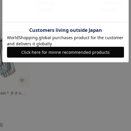
[専用出品]
［専用出品］
3,890円
5,400円
SOLD OUT
再販(最終)☆3枚set＊タオルエプロン
一覧