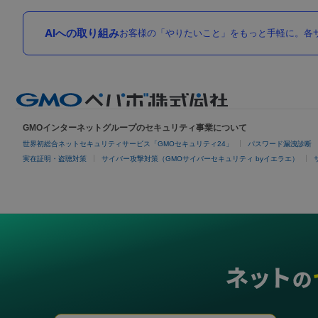
AIへの取り組み
お客様の「やりたいこと」をもっと手軽に。各サ
GMOインターネットグループのセキュリティ事業について
世界初総合ネットセキュリティサービス「GMOセキュリティ24」
パスワード漏洩診断
実在証明・盗聴対策
サイバー攻撃対策（GMOサイバーセキュリティ byイエラエ）