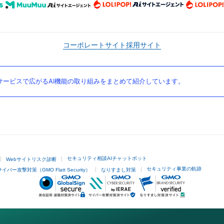
コーポレートサイト
採用サイト
ービスで広がるAI機能の取り組みをまとめて紹介しています。
セキュリティ相談AIチャットボット
Webサイトリスク診断
セキュリティ事業の軌跡
サイバー攻撃対策（GMO Flatt Security）
なりすまし対策