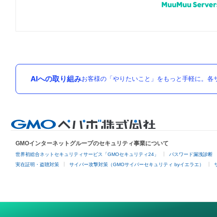
AIへの取り組み
お客様の「やりたいこと」をもっと手軽に。各サ
GMOインターネットグループのセキュリティ事業について
世界初総合ネットセキュリティサービス「GMOセキュリティ24」
パスワード漏洩診断
実在証明・盗聴対策
サイバー攻撃対策（GMOサイバーセキュリティ byイエラエ）