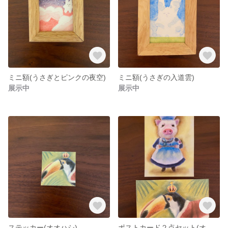
ミニ額(うさぎとピンクの夜空)
ミニ額(うさぎの入道雲)
展示中
展示中
ステッカー(オオハシ)
ポストカード２点セット(オオハシ・ブタ)