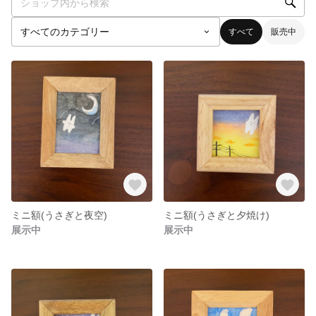
すべて
販売中
ミニ額(うさぎと夜空)
ミニ額(うさぎと夕焼け)
展示中
展示中