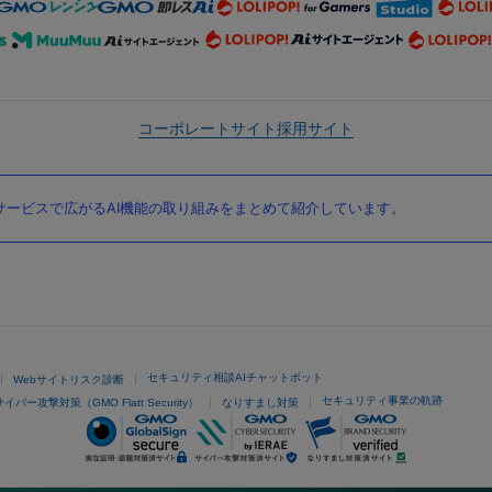
コーポレートサイト
採用サイト
ービスで広がるAI機能の取り組みをまとめて紹介しています。
セキュリティ相談AIチャットボット
Webサイトリスク診断
セキュリティ事業の軌跡
サイバー攻撃対策（GMO Flatt Security）
なりすまし対策