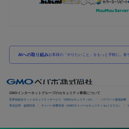
AIへの取り組み
お客様の「やりたいこと」をもっと手軽に。各サ
GMOインターネットグループのセキュリティ事業について
世界初総合ネットセキュリティサービス「GMOセキュリティ24」
パスワード漏洩診断
実在証明・盗聴対策
サイバー攻撃対策（GMOサイバーセキュリティ byイエラエ）