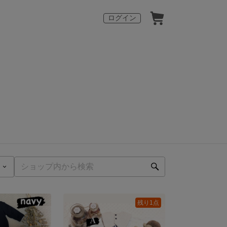
ログイン
残り1点