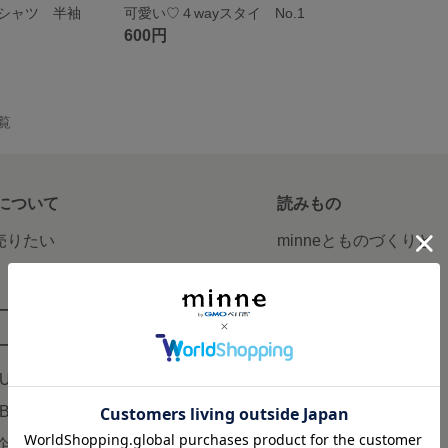
シャツ 半袖
可愛い♡４wayスタイ No.1
600円
一覧
について
読みもの
で売りたい
minneとものづくりと
minne学習帖
ージ販売
ニュース
ード販売
minneの本
LUS
企業の方へ
AB
広告出稿について
企画・イベント