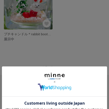
プチキャンドル＊rabbit boots＊
展示中
minne ホーム
KuruRela の作品一覧
minneを知る
minneについて
minneで買いたい