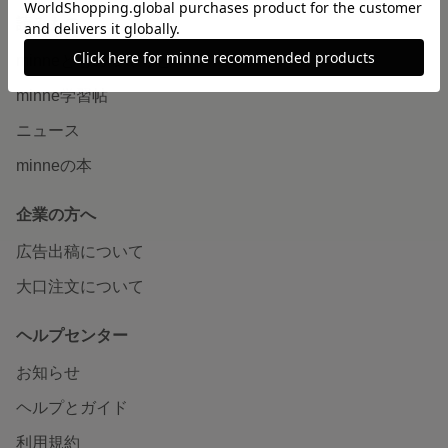
読みもの
minneとものづくりと
minne学習帖
ニュース
minneの本
企業の方へ
広告出稿について
大口注文について
ヘルプセンター
お知らせ
ヘルプとガイド
利用規約