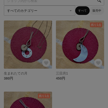
すべて
販売中
残り1点
生まれたての月
三日月1
380円
450円
残り1点