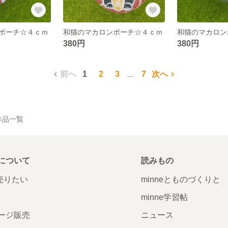
ポーチ☆４ｃｍ
和猫のマカロンポーチ☆４ｃｍ
和猫のマカロン
380円
380円
前へ
1
2
3
7
次へ
...
の作品一覧
について
読みもの
で売りたい
minneとものづくりと
minne学習帖
ージ販売
ニュース