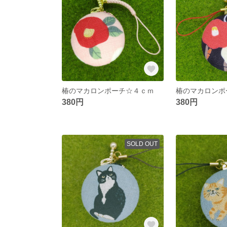
椿のマカロンポーチ☆４ｃｍ
椿のマカロンポ
380円
380円
SOLD OUT