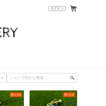
ログイン
ERY
残り1点
残り1点