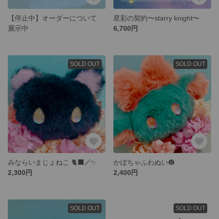
【停止中】オーダーについて
星彩の契約〜starry knight〜
展示中
6,700円
SOLD OUT
SOLD OUT
みならいまじょねこ 🐈‍⬛🪄︎︎✨
かぼちゃふわぬい🎃
2,300円
2,400円
SOLD OUT
SOLD OUT