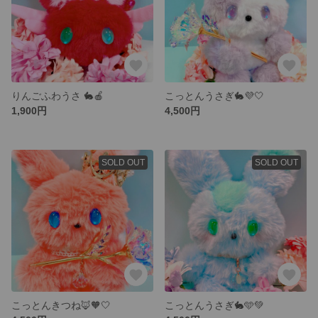
りんごふわうさ 🐇‎🍎
こっとんうさぎ🐇💜‎🤍
1,900円
4,500円
SOLD OUT
SOLD OUT
こっとんきつね🦊‪🧡‬‪‎🤍
こっとんうさぎ🐇🩵💚