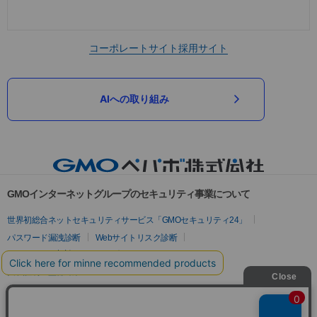
コーポレートサイト
採用サイト
AIへの取り組み
GMOインターネットグループのセキュリティ事業について
世界初総合ネットセキュリティサービス「GMOセキュリティ24」
パスワード漏洩診断
Webサイトリスク診断
セキュリティ相談AIチャットボット
実在証明・盗聴対策
サイバー攻撃対策（GMOサイバーセキュリティ byイエラエ）
サイバー攻撃対策（GMO Flatt Security）
なりすまし対策