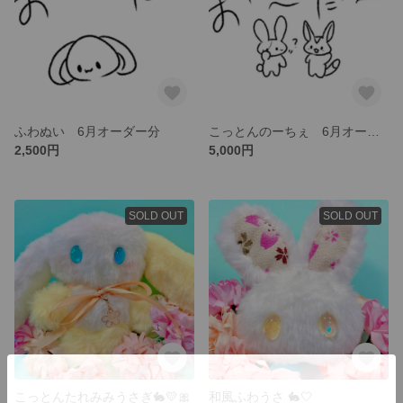
ふわぬい 6月オーダー分
こっとんのーちぇ 6月オーダー分
2,500円
5,000円
SOLD OUT
SOLD OUT
こっとんたれみみうさぎ🐇💛🎀
和風ふわうさ 🐇‎🤍