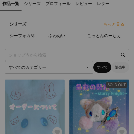
作品一覧
シリーズ
プロフィール
レビュー
レター
シリーズ
もっと見る
6
点
37
点
4
点
シーフォカ🫧
ふわぬい
こっとんのーちぇ
すべて
販売中
SOLD OUT