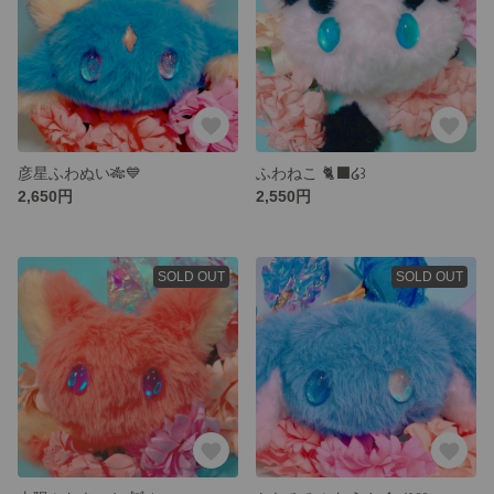
彦星ふわぬい🎋💙
ふわねこ 🐈‍⬛໒꒱
2,650円
2,550円
SOLD OUT
SOLD OUT