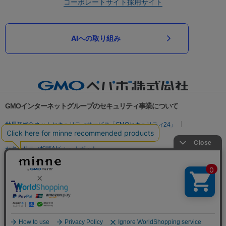
コーポレートサイト
採用サイト
AIへの取り組み
GMOインターネットグループのセキュリティ事業について
世界初総合ネットセキュリティサービス「GMOセキュリティ24」
パスワード漏洩診断
Webサイトリスク診断
セキュリティ相談AIチャットボット
実在証明・盗聴対策
サイバー攻撃対策（GMOサイバーセキュリティ byイエラエ）
サイバー攻撃対策（GMO Flatt Security）
なりすまし対策
セキュリティ事業の軌跡