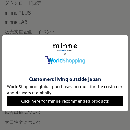
ダウンロード販売
minne PLUS
minne LAB
販売支援企画・イベント
読みもの
minneとものづくりと
minne学習帖
ニュース
minneの本
企業の方へ
広告出稿について
大口注文について