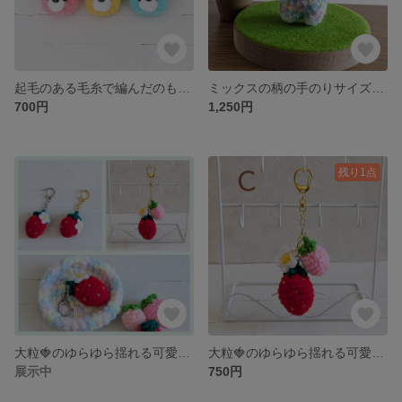
起毛のある毛糸で編んだのもふもふくまちゃんキーホルダーです(⁠*⁠´⁠ω⁠｀⁠*⁠)
ミックスの柄の手のりサイズのくまちゃんキーホルダーです(⁠◍⁠•⁠ᴗ⁠•⁠◍⁠)
700円
1,250円
残り1点
大粒🍓のゆらゆら揺れる可愛いいキーホルダー(⁠ ⁠ꈍ⁠ᴗ⁠ꈍ⁠)
大粒🍓のゆらゆら揺れる可愛いいキーホルダー(⁠ ⁠ꈍ⁠ᴗ⁠ꈍ⁠)
展示中
750円