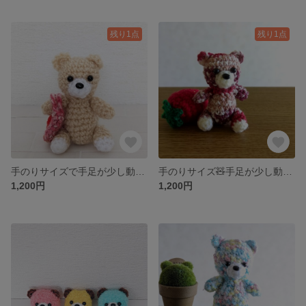
残り1点
残り1点
手のりサイズで手足が少し動くくま(⁠◍⁠•⁠ᴗ⁠•⁠◍⁠)
手のりサイズ🧸手足が少し動く可愛いのあみぐるみです💚
1,200円
1,200円