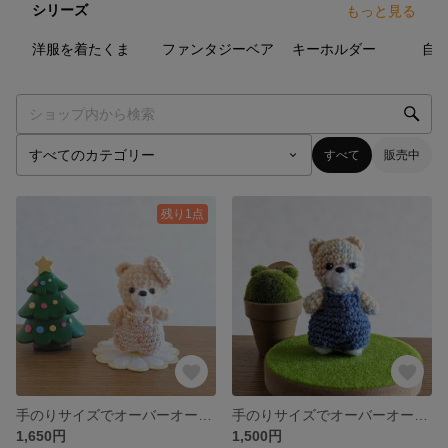
シリーズ
もっと見る
6
点
2
点
7
点
洋服を着たくま
ファンタジーベア
キーホルダー
自
すべて
販売中
残り1点
手のりサイズでオーバーオールとベレー帽をかぶったくまちゃんです｡⁠◕⁠‿⁠◕⁠｡
手のりサイズでオーバーオールを着たミックスの毛糸で編んだくまです(⁠◍⁠•⁠ᴗ⁠•⁠◍⁠)
1,650円
1,500円