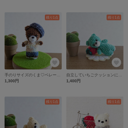
残り1点
残り1点
手のりサイズのくま♡ベレー帽はオプションです｡⁠◕⁠‿⁠◕⁠｡キーホルダーに変更出来ます
自立していちごクッションに寝そべれるくまちゃんです(⁠◍⁠•⁠ᴗ⁠•⁠◍⁠)ベレー帽はオプションでお選び下さい
1,300円
1,400円
残り1点
残り1点