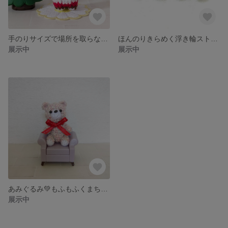
手のりサイズで場所を取らないʕ⁠ ⁠ꈍ⁠ᴥ⁠ꈍ⁠ʔ 📢ミニくまサンタ🎅さんです
ほんのりきらめく浮き輪ストラップ 水風船チャームつき
展示中
展示中
あみぐるみ💚もふもふくまちゃん(ピンク)
展示中