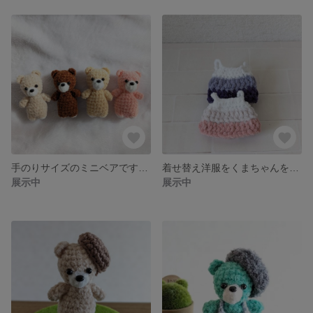
手のりサイズのミニベアです(* ﾟ∀ﾟ)キーホルダーに変更可能です(⁠◍⁠•⁠ᴗ⁠•⁠◍⁠)
着せ替え洋服をくまちゃんをお迎えの里親さん❣️受注製作でワンピースをお届けします😊
展示中
展示中