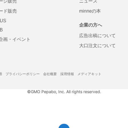
ージ販売
ニュース
ード販売
minneの本
LUS
企業の方へ
AB
広告出稿について
企画・イベント
大口注文について
用
プライバシーポリシー
会社概要
採用情報
メディアキット
©GMO Pepabo, Inc. All rights reserved.