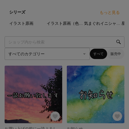
シリーズ
もっと見る
0
点
0
点
0
点
イラスト原画
イラスト原画（色鉛筆、パステル、水彩）
気まぐれイニシャルシリーズ
星
すべて
販売中
お買い上げの前に一読よろしくお願いします
お知らせ