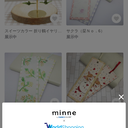
スイーツカラー 折り鶴イヤリング （抹茶＆ホワイトチョコカラー）
サクラ（栞Ｎｏ．6）
展示中
展示中
ミモザ（栞Ｎｏ．5）
おばけちゃんとあろまちゃん（栞Ｎｏ．4）
展示中
展示中