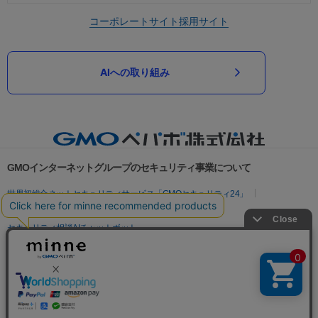
コーポレートサイト
採用サイト
AIへの取り組み
GMOインターネットグループのセキュリティ事業について
世界初総合ネットセキュリティサービス「GMOセキュリティ24」
パスワード漏洩診断
Webサイトリスク診断
セキュリティ相談AIチャットボット
実在証明・盗聴対策
サイバー攻撃対策（GMOサイバーセキュリティ byイエラエ）
サイバー攻撃対策（GMO Flatt Security）
なりすまし対策
セキュリティ事業の軌跡