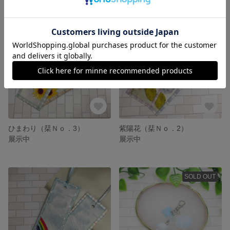
ひまわり（栞Ｎｏ．3）
紫陽花（栞Ｎｏ．2）
展示中
展示中
SOLD OUT