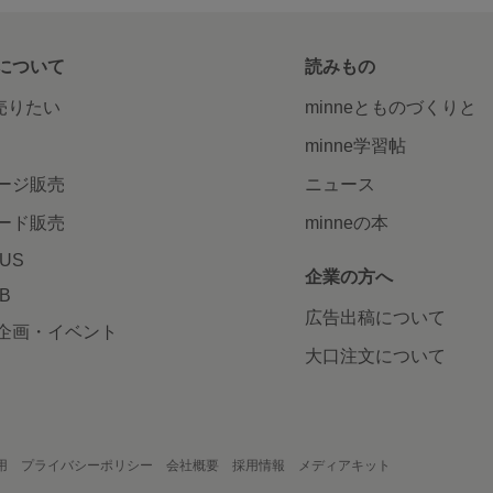
について
読みもの
で売りたい
minneとものづくりと
minne学習帖
ージ販売
ニュース
ード販売
minneの本
LUS
企業の方へ
AB
広告出稿について
企画・イベント
大口注文について
用
プライバシーポリシー
会社概要
採用情報
メディアキット