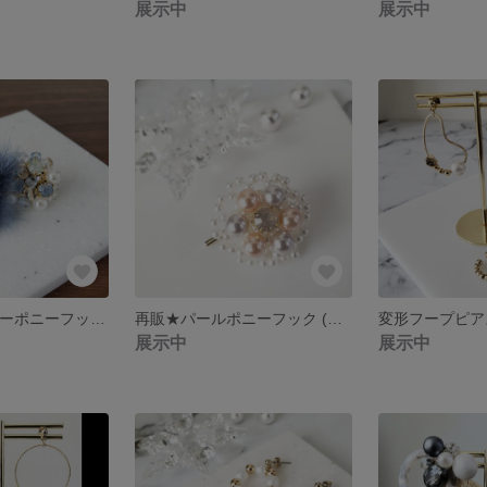
展示中
展示中
ミンク × ビジューポニーフック / ブルー
再販★パールポニーフック (台座なしタイプ)
展示中
展示中