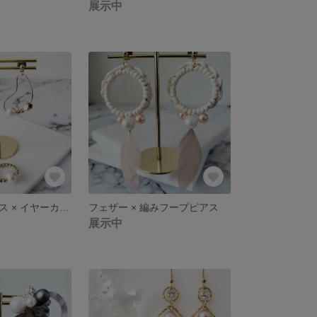
展示中
変形フープピアス × イヤーカフ set
フェザー × 編みフープピアス
展示中