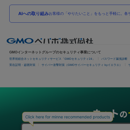
AIへの取り組み
お客様の「やりたいこと」をもっと手軽に。各サ
GMOインターネットグループのセキュリティ事業について
世界初総合ネットセキュリティサービス「GMOセキュリティ24」
パスワード漏洩診断
実在証明・盗聴対策
サイバー攻撃対策（GMOサイバーセキュリティ byイエラエ）