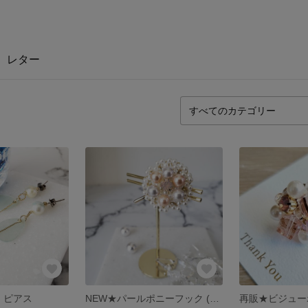
レター
 ピアス
NEW★パールポニーフック (台座使用タイプ)