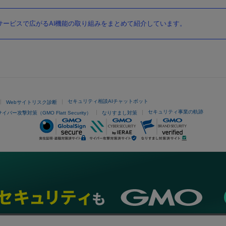
ービスで広がるAI機能の取り組みをまとめて紹介しています。
セキュリティ相談AIチャットボット
Webサイトリスク診断
セキュリティ事業の軌跡
サイバー攻撃対策（GMO Flatt Security）
なりすまし対策