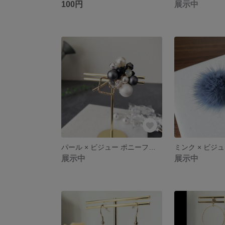
100円
展示中
パール × ビジュー ポニーフック / ブラック系
展示中
展示中