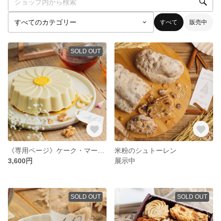
すべて
販売中
SOLD OUT
《専用ページ》ケーク・マーガレット
米粉のシュトーレン
3,600円
展示中
SOLD OUT
SOLD OUT