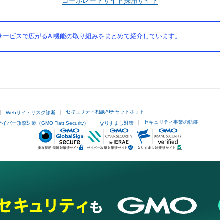
コーポレートサイト
採用サイト
ービスで広がるAI機能の取り組みをまとめて紹介しています。
セキュリティ相談AIチャットボット
Webサイトリスク診断
セキュリティ事業の軌跡
サイバー攻撃対策（GMO Flatt Security）
なりすまし対策