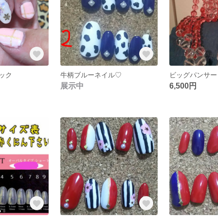
ック
牛柄ブルーネイル♡
ビッグパンサー
展示中
6,500円