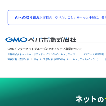
AIへの取り組み
お客様の「やりたいこと」をもっと手軽に。各サ
GMOインターネットグループのセキュリティ事業について
世界初総合ネットセキュリティサービス「GMOセキュリティ24」
パスワード漏洩診断
実在証明・盗聴対策
サイバー攻撃対策（GMOサイバーセキュリティ byイエラエ）