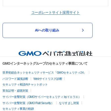
コーポレートサイト
採用サイト
AIへの取り組み
GMOインターネットグループのセキュリティ事業について
世界初総合ネットセキュリティサービス「GMOセキュリティ24」
パスワード漏洩診断
Webサイトリスク診断
セキュリティ相談AIチャットボット
実在証明・盗聴対策
サイバー攻撃対策（GMOサイバーセキュリティ byイエラエ）
サイバー攻撃対策（GMO Flatt Security）
なりすまし対策
セキュリティ事業の軌跡