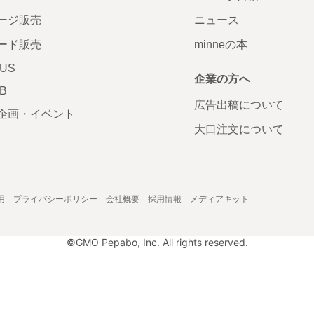
ージ販売
ニュース
ード販売
minneの本
LUS
企業の方へ
AB
広告出稿について
企画・イベント
大口注文について
用
プライバシーポリシー
会社概要
採用情報
メディアキット
©GMO Pepabo, Inc. All rights reserved.