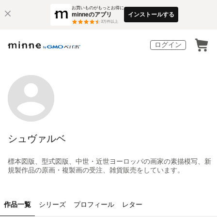
お買いものがもっとお得に
minneのアプリ
インストールする
3
万件以上
ログイン
シュヴァルベ
標本図版、型式図版、中世・近世ヨーロッパの画家の素描模写、新
規製作品の原画・複製画の受注、雑貨販売をしています。
作品一覧
シリーズ
プロフィール
レター