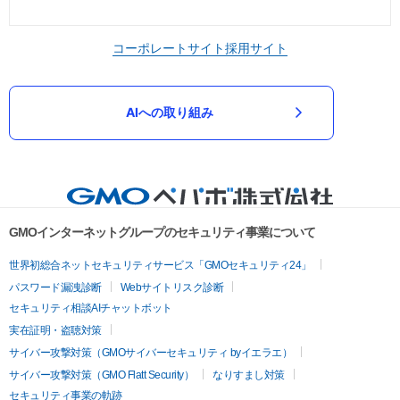
コーポレートサイト
採用サイト
AIへの取り組み
GMOインターネットグループのセキュリティ事業について
世界初総合ネットセキュリティサービス「GMOセキュリティ24」
パスワード漏洩診断
Webサイトリスク診断
セキュリティ相談AIチャットボット
実在証明・盗聴対策
サイバー攻撃対策（GMOサイバーセキュリティ byイエラエ）
サイバー攻撃対策（GMO Flatt Security）
なりすまし対策
セキュリティ事業の軌跡