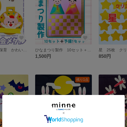
運動会メダル 保育 かわいい 金メダル 10枚
ひなまつり製作 10セット＋予備1セット 保育 工作レク 高齢者施設
1,500円
850円
残り1点