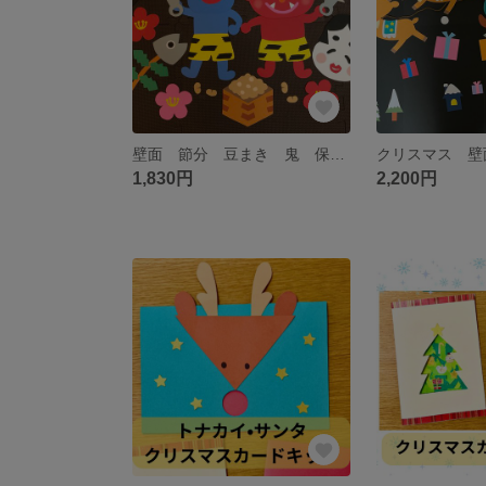
壁面 節分 豆まき 鬼 保育 施設
1,830円
2,200円