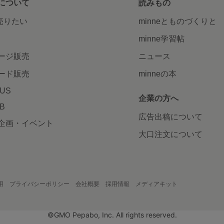
について
読みもの
で売りたい
minneとものづくりと
minne学習帖
ージ販売
ニュース
ード販売
minneの本
LUS
企業の方へ
AB
広告出稿について
企画・イベント
大口注文について
用
プライバシーポリシー
会社概要
採用情報
メディアキット
©GMO Pepabo, Inc. All rights reserved.