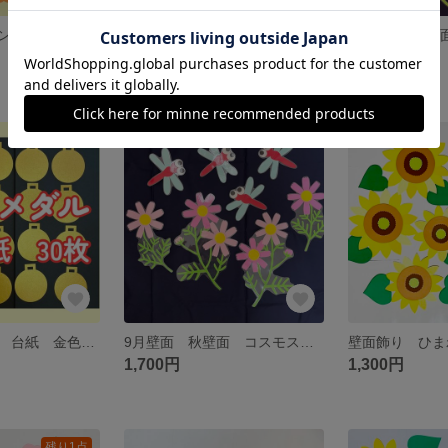
壁面 ハロウィン 秋 10月 保育 幼稚園 施設 病院 イベント
お月見壁面 ラミネート 壁面飾り 9月 秋壁面 保育 高齢者 十五夜 病院 施設
3,100円
1,700円
運動会 メダル 台紙 金色 保育
9月壁面 秋壁面 コスモス 赤とんぼ 保育 介護施設 ラミネート
1,700円
1,300円
残り1点