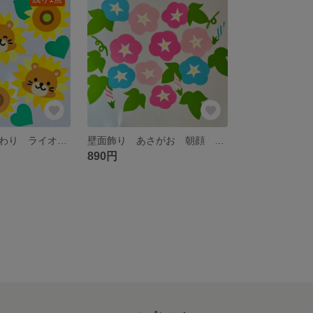
壁面飾り ひまわり ライオン 保育 幼稚園 施設
壁面飾り あさがお 朝顔 夏壁面 保育 高齢者施設
890円