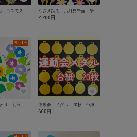
9月壁面 秋壁面 コスモス 赤とんぼ 保育 介護施設 ラミネート
うさぎ踊る お月見壁面 壁面飾り 9月 秋壁面 保育 介護施設 十五夜
2,200円
残り1点
壁面飾り ひまわり 朝顔 夏壁面 デイサービス 放課後デイ 保育
運動会 メダル 20枚 台紙 保育
600円
残り1点