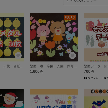
残り1点
運動会 メダル 30枚 台紙 金色 保育
壁面 春 卒園 入園 保育 幼稚園 施設 病院 ３月 ４月
1,600円
700円
ダウンロード販