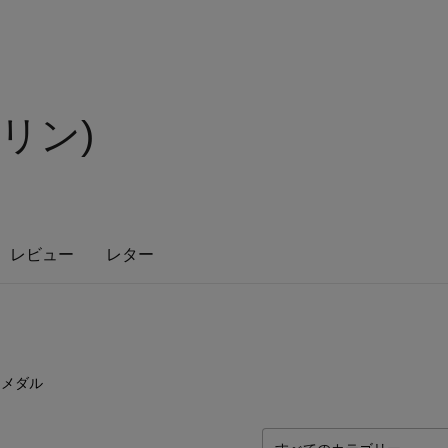
ラリン)
レビュー
レター
4
点
メダル