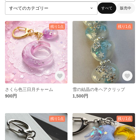
すべて
販売中
残り1点
残り1点
さくら色三日月チャーム
雪の結晶の冬ヘアクリップ
900円
1,500円
残り1点
残り1点