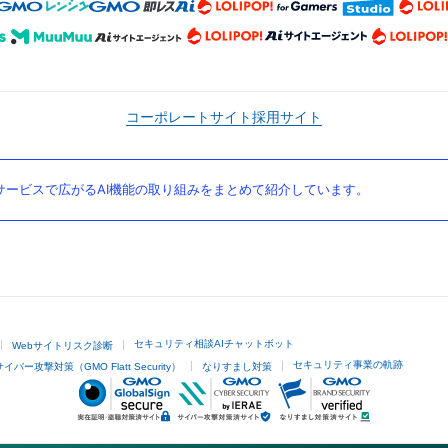
コーポレートサイト
採用サイト
ービスで広がるAI機能の取り組みをまとめて紹介しています。
セキュリティ相談AIチャットボット
Webサイトリスク診断
セキュリティ事業の軌跡
サイバー攻撃対策（GMO Flatt Security）
なりすまし対策