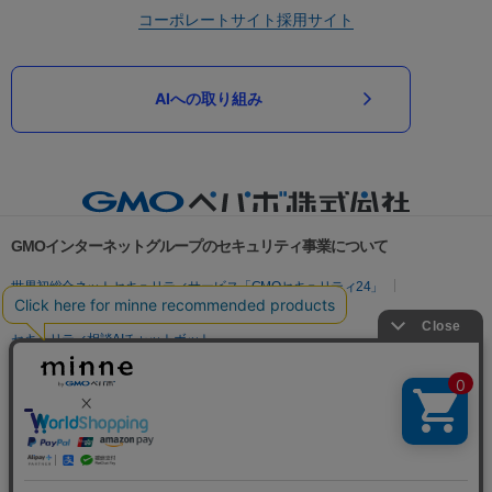
コーポレートサイト
採用サイト
AIへの取り組み
GMOインターネットグループのセキュリティ事業について
世界初総合ネットセキュリティサービス「GMOセキュリティ24」
パスワード漏洩診断
Webサイトリスク診断
セキュリティ相談AIチャットボット
実在証明・盗聴対策
サイバー攻撃対策（GMOサイバーセキュリティ byイエラエ）
サイバー攻撃対策（GMO Flatt Security）
なりすまし対策
セキュリティ事業の軌跡