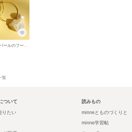
煌めくガラスとパールのフープピアス(2way)
品一覧
について
読みもの
で売りたい
minneとものづくりと
minne学習帖