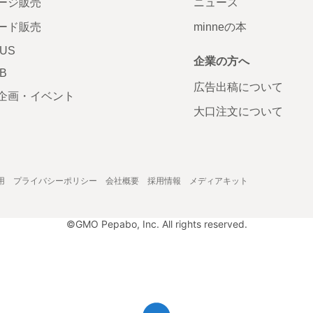
ージ販売
ニュース
ード販売
minneの本
LUS
企業の方へ
AB
広告出稿について
企画・イベント
大口注文について
用
プライバシーポリシー
会社概要
採用情報
メディアキット
©GMO Pepabo, Inc. All rights reserved.