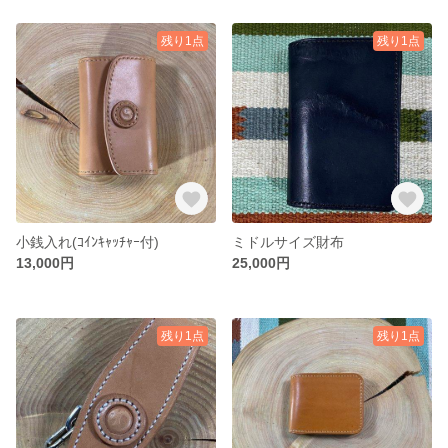
残り1点
残り1点
小銭入れ(ｺｲﾝｷｬｯﾁｬｰ付)
ミドルサイズ財布
13,000円
25,000円
残り1点
残り1点