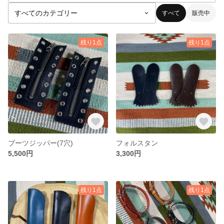
すべて
販売中
残り1点
残り1点
ブーツジッパー(7穴)
フォルスタン
5,500円
3,300円
残り1点
残り1点